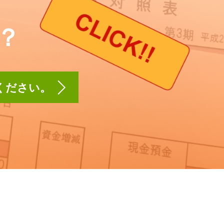
？
】ください。