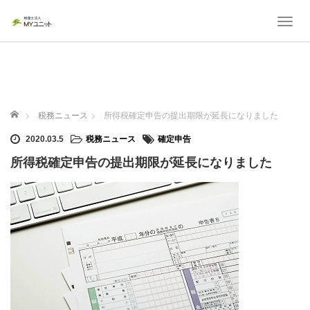
T
o
g
g
l
e
ホーム
n
税務ニュース
所得税確定申告の提出期限が延長になりました
a
2020.03.5
税務ニュース
確定申告
v
i
所得税確定申告の提出期限が延長になりました
g
a
t
i
o
n