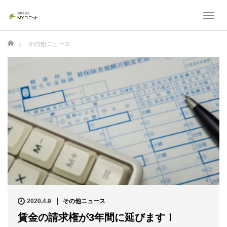
T
o
g
ホーム
その他ニュース
g
l
e
n
a
v
i
g
a
t
i
o
n
2020.4.9
その他ニュース
賃金の請求権が3年間に延びます！