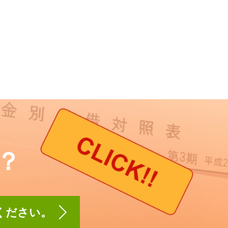
？
】ください。