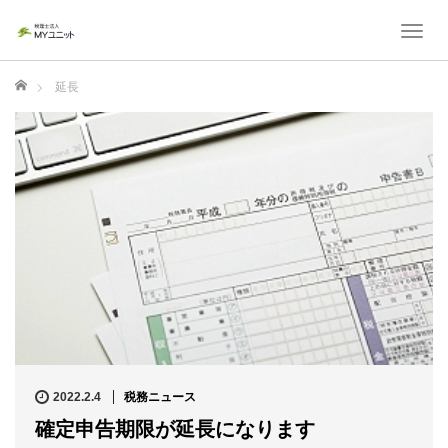
T
o
g
ホーム
延長
g
l
e
n
a
v
i
g
a
t
i
o
n
2022.2.4
税務ニュース
確定申告期限が延長になります