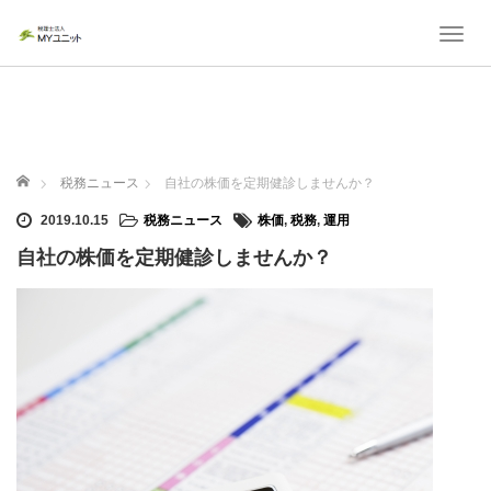
T
o
g
g
l
e
ホーム
n
税務ニュース
自社の株価を定期健診しませんか？
a
2019.10.15
税務ニュース
株価
,
税務
,
運用
v
i
自社の株価を定期健診しませんか？
g
a
t
i
o
n